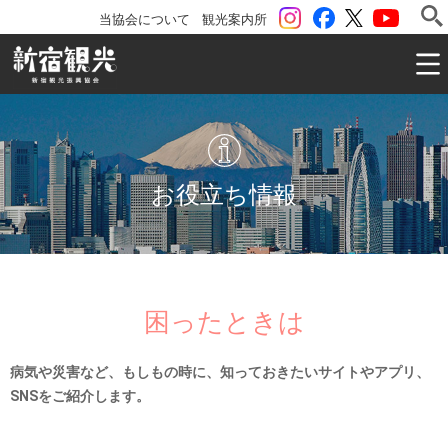
instagram
Facebook
ツイッター
YouTu
当協会について
観光案内所
一般社団法人 新宿観光振興協会 Shinjuku Convention & V
お役立ち情報
困ったときは
病気や災害など、もしもの時に、知っておきたいサイトやアプリ、
SNSをご紹介します。