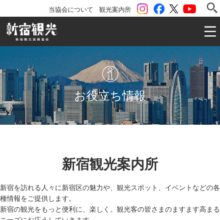
instagram
Facebook
ツイッター
YouTu
当協会について
観光案内所
一般社団法人 新宿観光振興協会 Shinjuku Convention & V
お役立ち情報
新宿観光案内所
新宿を訪れる人々に新宿区の魅力や、観光スポット、イベントなどの各
種情報をご提供します。
新宿の観光をもっと便利に、楽しく。観光客の皆さまのますます高まる