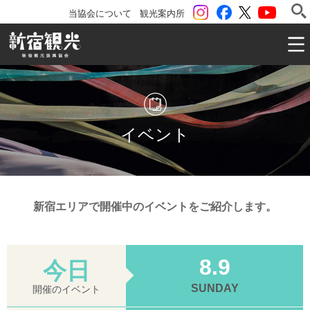
instagram
Facebook
ツイッター
YouTu
当協会について
観光案内所
一般社団法人 新宿観光振興協会 Shinjuku Convention & V
イベント
新宿エリアで開催中のイベントをご紹介します。
8.9
今日
SUNDAY
開催のイベント