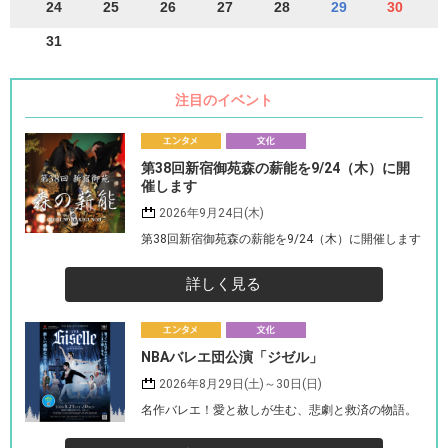
24
25
26
27
28
29
30
31
注目のイベント
エ
第38回新宿御苑森の薪能を9/24（木）に開
ンタメ
化
催します
2026年9月24日(木)
第38回新宿御苑森の薪能を9/24（木）に開催します
詳しく見る
エ
NBAバレエ団公演「ジゼル」
ンタメ
化
2026年8月29日(土)～30日(日)
名作バレエ！愛と赦しが生む、悲劇と救済の物語。