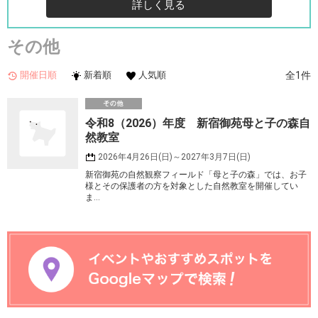
詳しく見る
その他
開催日順
新着順
人気順
全1件
そ
令和8（2026）年度 新宿御苑母と子の森自
の他
然教室
2026年4月26日(日)～2027年3月7日(日)
新宿御苑の自然観察フィールド「母と子の森」では、お子
様とその保護者の方を対象とした自然教室を開催してい
ま…