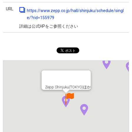
URL
https://www.zepp.co.jp/hall/shinjuku/schedule/singl
e/?rid=155979
詳細は公式HPをご参照ください
Zepp Shinjuku(TOKYO)ほか