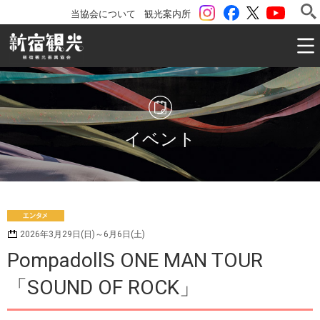
instagram
Facebook
ツイッター
YouTu
当協会について
観光案内所
一般社団法人 新宿観光振興協会 Shinjuku Convention & V
イベント
エ
2026年3月29日(日)～6月6日(土)
ンタメ
PompadollS ONE MAN TOUR
「SOUND OF ROCK」