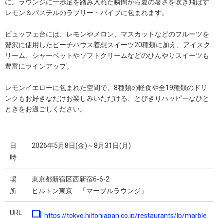
に。ラウンジに一歩足を踏み入れた瞬間から夏の暑さを吹き飛ばす
レモン＆パステルのラブリー・バイブに包まれます。
ビュッフェ台には、レモンやメロン、マスカットなどのフルーツを
贅沢に使用したビーチハウス着想スイーツ20種類に加え、アイスク
リーム、シャーベットやソフトクリームなどのひんやりスイーツも
豊富にラインアップ。
レモンイエローに包まれた空間で、8種類の軽食や全19種類のドリ
ンクもお好きなだけお楽しみいただける、とびきりハッピーなひと
ときをお過ごしください。
日
2026年5月8日(金)～8月31日(月)
時
場
東京都新宿区西新宿6-6-2
所
ヒルトン東京 「マーブルラウンジ」
URL
https://tokyo.hiltonjapan.co.jp/restaurants/lp/marble