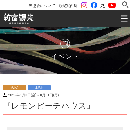
instagram
Facebook
ツイッター
YouTu
当協会について
観光案内所
一般社団法人 新宿観光振興協会 Shinjuku Convention & V
イベント
グ
ホ
2026年5月8日(金)～8月31日(月)
ルメ
テル
『レモンビーチハウス』