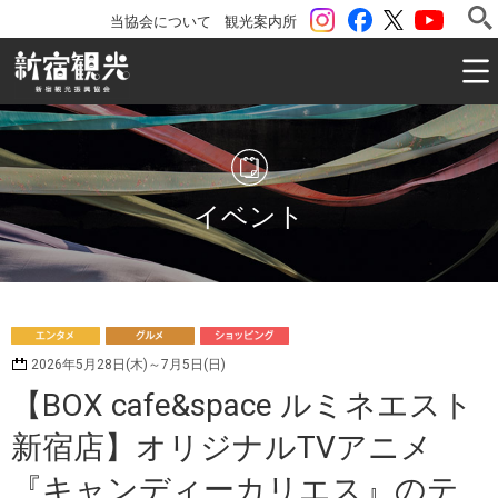
instagram
Facebook
ツイッター
YouTu
当協会について
観光案内所
一般社団法人 新宿観光振興協会 Shinjuku Convention & V
イベント
エ
グ
シ
2026年5月28日(木)～7月5日(日)
ンタメ
ルメ
ョッピング
【BOX cafe&space ルミネエスト
新宿店】オリジナルTVアニメ
『キャンディーカリエス』のテ