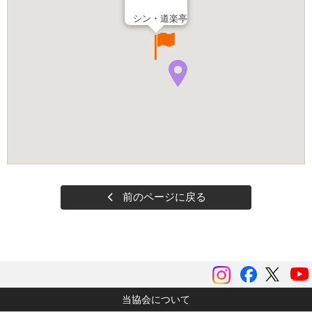
シン・道楽亭
前のページに戻る
instagram
Facebook
ツイッ
当協会について