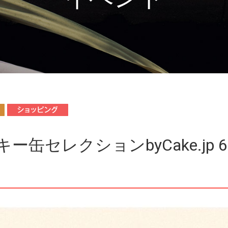
エ
グ
シ
ョッピング
ー缶セレクションbyCake.jp 