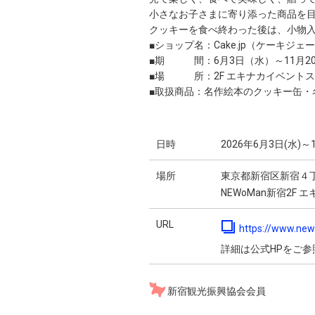
小さなお子さまに寄り添った商品を
クッキーを食べ終わった後は、小物入
■ショップ名：Cake.jp（ケーキジェ
■期 間：6月3日（水）～11月2
■場 所：2F エキナカイベント
■取扱商品：名作絵本のクッキー缶・
日時
2026年6月3日(水)～
場所
東京都新宿区新宿４
NEWoMan新宿2F
URL
https://www.new
詳細は公式HPをご参
新宿観光振興協会会員