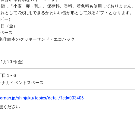
目指し「小麦・卵・乳」、保存料、香料、着色料も使用しておりません
れとして2次利用できるかわいい缶が形として残るギフトとなります。
ーピー）
0日（金）
スペース
名作絵本のクッキーサンド・エコバック
11月20日(金)
丁目１−６
 エキナカイベントスペース
oman.jp/shinjuku/topics/detail/?cd=003406
照ください