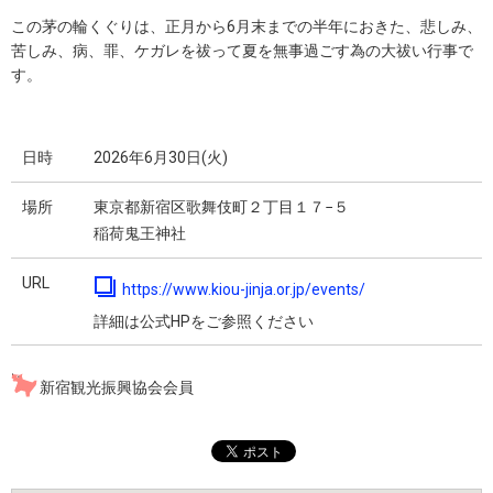
この茅の輪くぐりは、正月から6月末までの半年におきた、悲しみ、
苦しみ、病、罪、ケガレを祓って夏を無事過ごす為の大祓い行事で
す。
日時
2026年6月30日(火)
場所
東京都新宿区歌舞伎町２丁目１７−５
稲荷鬼王神社
URL
https://www.kiou-jinja.or.jp/events/
詳細は公式HPをご参照ください
新宿観光振興協会会員