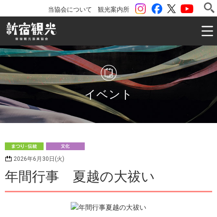
instagram
Facebook
ツイッター
YouTu
当協会について
観光案内所
一般社団法人 新宿観光振興協会 Shinjuku Convention & V
イベント
ま
文
2026年6月30日(火)
つり・伝統
化
年間行事 夏越の大祓い