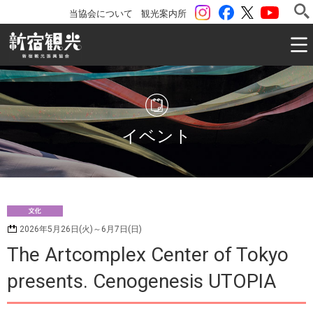
instagram
Facebook
ツイッター
YouTu
当協会について
観光案内所
一般社団法人 新宿観光振興協会 Shinjuku Convention & V
イベント
文
2026年5月26日(火)～6月7日(日)
化
The Artcomplex Center of Tokyo
presents. Cenogenesis UTOPIA