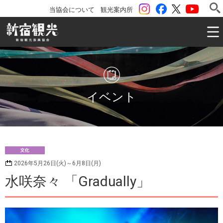
instagram
Facebook
ツイッター
YouTu
当協会について
観光案内所
一般社団法人 新宿観光振興協会 Shinjuku Convention & V
イベント
文
2026年5月26日(火)～6月8日(月)
化
水咲奈々 「Gradually」