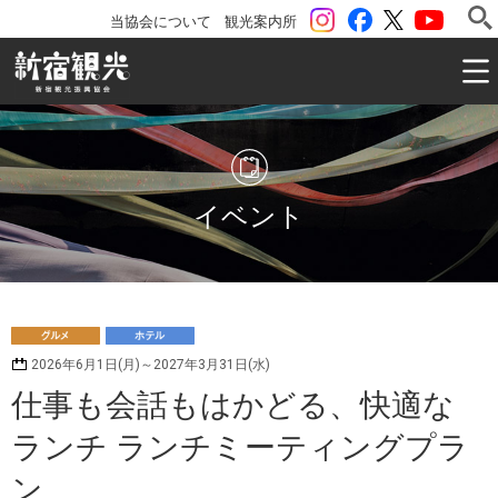
instagram
Facebook
ツイッター
YouTu
当協会について
観光案内所
一般社団法人 新宿観光振興協会 Shinjuku Convention & V
イベント
グ
ホ
2026年6月1日(月)～2027年3月31日(水)
ルメ
テル
仕事も会話もはかどる、快適な
ランチ ランチミーティングプラ
ン