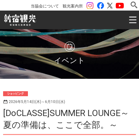
instagram
Facebook
ツイッター
YouTu
当協会について
観光案内所
一般社団法人 新宿観光振興協会 Shinjuku Convention & V
イベント
シ
2026年5月14日(木)～6月10日(水)
ョッピング
[DoCLASSE]SUMMER LOUNGE～
夏の準備は、ここで全部。～