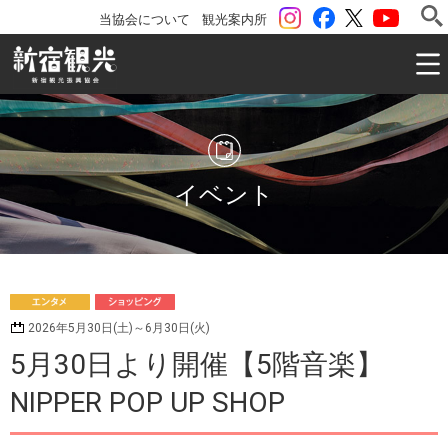
instagram
Facebook
ツイッター
YouTu
当協会について
観光案内所
一般社団法人 新宿観光振興協会 Shinjuku Convention & V
イベント
エ
シ
2026年5月30日(土)～6月30日(火)
ンタメ
ョッピング
5月30日より開催【5階音楽】
NIPPER POP UP SHOP