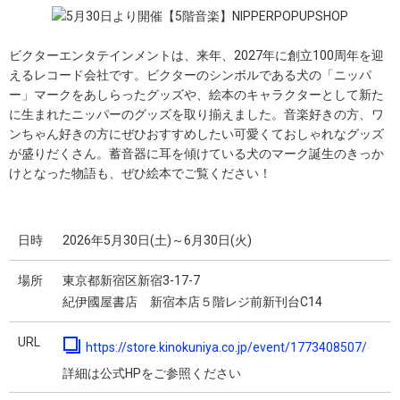
ビクターエンタテインメントは、来年、2027年に創立100周年を迎
えるレコード会社です。ビクターのシンボルである犬の「ニッパ
ー」マークをあしらったグッズや、絵本のキャラクターとして新た
に生まれたニッパーのグッズを取り揃えました。音楽好きの方、ワ
ンちゃん好きの方にぜひおすすめしたい可愛くておしゃれなグッズ
が盛りだくさん。蓄音器に耳を傾けている犬のマーク誕生のきっか
けとなった物語も、ぜひ絵本でご覧ください！
日時
2026年5月30日(土)～6月30日(火)
場所
東京都新宿区新宿3-17-7
紀伊國屋書店 新宿本店５階レジ前新刊台C14
URL
https://store.kinokuniya.co.jp/event/1773408507/
詳細は公式HPをご参照ください