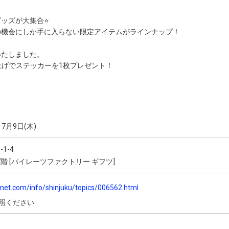
ッズが大集合⭐
の機会にしか手に入らない限定アイテムがラインナップ！
いたしました。
い上げでステッカーを1枚プレゼント！
～7月9日(木)
1-4
階 [パイレーツファクトリー ギフツ]
onet.com/info/shinjuku/topics/006562.html
参照ください