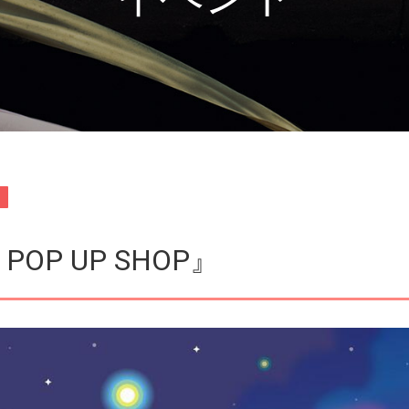
エ
シ
n POP UP SHOP』