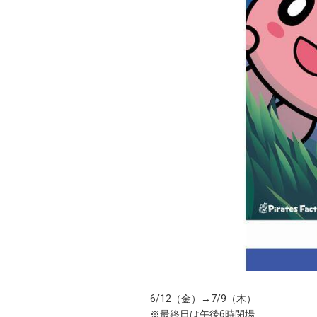
6/12（金）→7/9（木）
※最終日は午後6時閉場