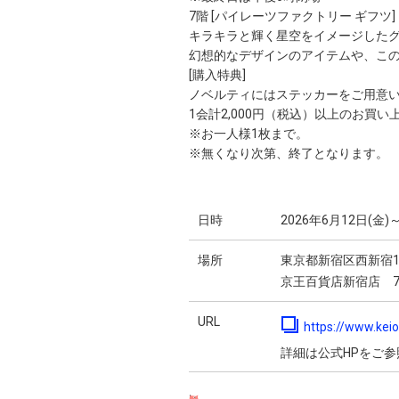
7階 [パイレーツファクトリー ギフツ]
キラキラと輝く星空をイメージしたグ
幻想的なデザインのアイテムや、こ
[購入特典]
ノベルティにはステッカーをご用意
1会計2,000円（税込）以上のお買
※お一人様1枚まで。
※無くなり次第、終了となります。
日時
2026年6月12日(金)
場所
東京都新宿区西新宿1-
京王百貨店新宿店 7
URL
https://www.kei
詳細は公式HPをご