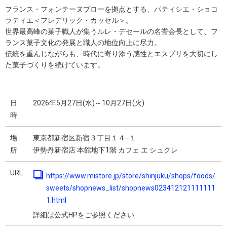
フランス・フォンテーヌブローを拠点とする、パティシエ・ショコ
ラティエ＜フレデリック・カッセル＞。
世界最高峰の菓子職人が集うルレ・デセールの名誉会長として、フ
ランス菓子文化の発展と職人の地位向上に尽力。
伝統を重んじながらも、時代に寄り添う感性とエスプリを大切にし
た菓子づくりを続けています。
日
2026年5月27日(水)～10月27日(火)
時
場
東京都新宿区新宿３丁目１４−１
所
伊勢丹新宿店 本館地下1階 カフェ エ シュクレ
URL
https://www.mistore.jp/store/shinjuku/shops/foods/
sweets/shopnews_list/shopnews023412121111111
1.html
詳細は公式HPをご参照ください