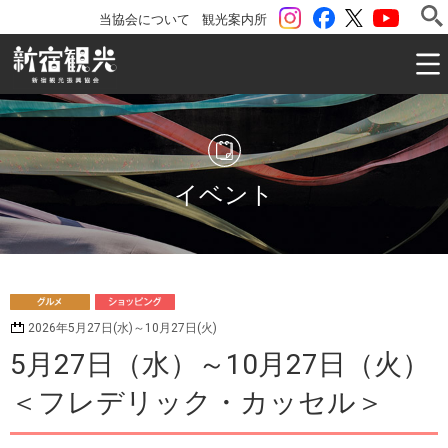
instagram
Facebook
ツイッター
YouTu
当協会について
観光案内所
一般社団法人 新宿観光振興協会 Shinjuku Convention & V
イベント
グ
シ
2026年5月27日(水)～10月27日(火)
ルメ
ョッピング
5月27日（水）～10月27日（火）
＜フレデリック・カッセル＞