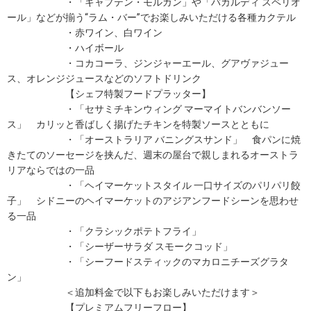
・「キャプテン・モルガン」や「バカルディ スペリオ
ール」などが揃う“ラム・バー”でお楽しみいただける各種カクテル
・赤ワイン、白ワイン
・ハイボール
・コカコーラ、ジンジャーエール、グアヴァジュー
ス、オレンジジュースなどのソフトドリンク
【シェフ特製フードプラッター】
・「セサミチキンウィング マーマイトバンバンソー
ス」 カリッと香ばしく揚げたチキンを特製ソースとともに
・「オーストラリア バニングスサンド」 食パンに焼
きたてのソーセージを挟んだ、週末の屋台で親しまれるオーストラ
リアならではの一品
・「ヘイマーケットスタイル 一口サイズのパリパリ餃
子」 シドニーのヘイマーケットのアジアンフードシーンを思わせ
る一品
・「クラシックポテトフライ」
・「シーザーサラダ スモークコッド」
・「シーフードスティックのマカロニチーズグラタ
ン」
＜追加料金で以下もお楽しみいただけます＞
【プレミアムフリーフロー】