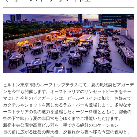
ヒルトン東京7階のルーフトップテラスにて、夏の風物詩ビアガーデ
ンを今年も開催します。オーストラリアのサンセットビーチをテー
マにした今年のビアガーデンは、ビールやワインに加え、お好みで
カクテルやショットを楽しめるラム・バーも登場します。多彩なオ
ーストラリアの食の魅力を凝縮したオージー料理とともに、都会の
空の下で味わう夏の非日常を心ゆくまでご堪能いただけます。
新宿中央公園や高層ビル群を一望できる絶好のロケーション
目の前に広がる圧巻の摩天楼。夕暮れから夜へ移ろう空の色彩と、