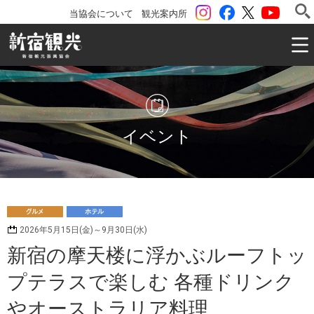
instagram
Facebook
ツイッター
YouTu
当協会について
観光案内所
一般社団法人 新宿観光振興協会 Shinjuku Convention & V
イベント
グ
ホ
2026年5月15日(金)～9月30日(水)
ルメ
テル
新宿の摩天楼に浮かぶルーフトッ
プテラスで楽しむ 各種ドリンク
やオーストラリア料理