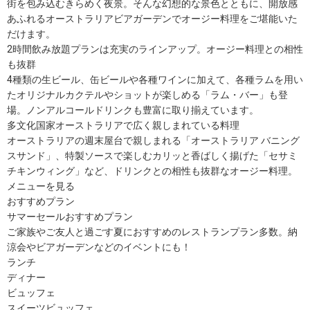
街を包み込むきらめく夜景。そんな幻想的な景色とともに、開放感
あふれるオーストラリアビアガーデンでオージー料理をご堪能いた
だけます。
2時間飲み放題プランは充実のラインアップ。オージー料理との相性
も抜群
4種類の生ビール、缶ビールや各種ワインに加えて、各種ラムを用い
たオリジナルカクテルやショットが楽しめる「ラム・バー」も登
場。ノンアルコールドリンクも豊富に取り揃えています。
多文化国家オーストラリアで広く親しまれている料理
オーストラリアの週末屋台で親しまれる「オーストラリア バニング
スサンド」、特製ソースで楽しむカリッと香ばしく揚げた「セサミ
チキンウィング」など、ドリンクとの相性も抜群なオージー料理。
メニューを見る
おすすめプラン
サマーセールおすすめプラン
ご家族やご友人と過ごす夏におすすめのレストランプラン多数。納
涼会やビアガーデンなどのイベントにも！
ランチ
ディナー
ビュッフェ
スイーツビュッフェ