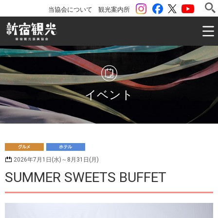
instagram
Facebook
ツイッター
YouTu
当協会について
観光案内所
一般社団法人 新宿観光振興協会 Shinjuku Convention & V
イベント
グ
ホ
2026年7月1日(水)～8月31日(月)
ルメ
テル
SUMMER SWEETS BUFFET