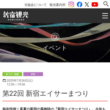
instagram
Facebook
ツイッター
YouTu
当協会について
観光案内所
一般社団法人 新宿観光振興協会 Shinjuku Convention & V
イベント
ま
文
2025年7月26日(土)
つり・伝統
化
12:00～19:00
第22回 新宿エイサーまつり
毎年恒例！真夏の新宿の風物詩の『新宿エイサーまつり』。今年も