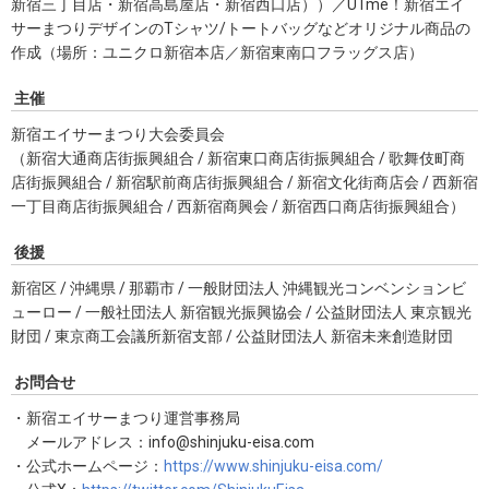
新宿三丁目店・新宿高島屋店・新宿西口店））／UTme！新宿エイ
サーまつりデザインのTシャツ/トートバッグなどオリジナル商品の
作成（場所：ユニクロ新宿本店／新宿東南口フラッグス店）
主催
新宿エイサーまつり大会委員会
（新宿大通商店街振興組合 / 新宿東口商店街振興組合 / 歌舞伎町商
店街振興組合 / 新宿駅前商店街振興組合 / 新宿文化街商店会 / 西新宿
一丁目商店街振興組合 / 西新宿商興会 / 新宿西口商店街振興組合）
後援
新宿区 / 沖縄県 / 那覇市 / 一般財団法人 沖縄観光コンベンションビ
ューロー / 一般社団法人 新宿観光振興協会 / 公益財団法人 東京観光
財団 / 東京商工会議所新宿支部 / 公益財団法人 新宿未来創造財団
お問合せ
・新宿エイサーまつり運営事務局
メールアドレス：info@shinjuku-eisa.com
・公式ホームページ：
https://www.shinjuku-eisa.com/