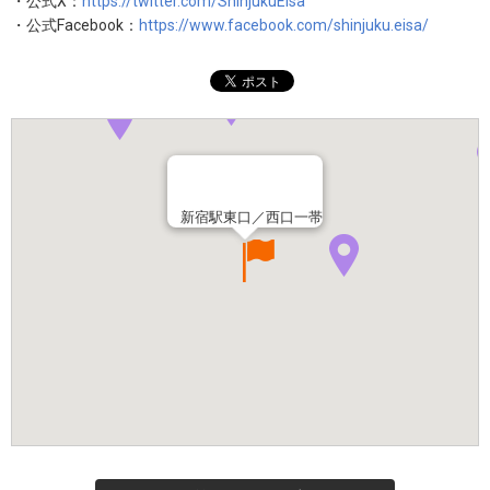
・公式X：
https://twitter.com/ShinjukuEisa
・公式Facebook：
https://www.facebook.com/shinjuku.eisa/
新宿駅東口／西口一帯