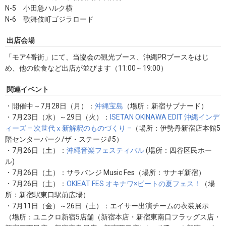
N-5 小田急ハルク横
N-6 歌舞伎町ゴジラロード
出店会場
「モア4番街」にて、当協会の観光ブース、沖縄PRブースをはじ
め、他の飲食など出店が並びます（11:00～19:00）
関連イベント
・開催中～7月28日（月）：
沖縄宝島
（場所：新宿サブナード）
・7月23日（水）～29日（火）：
ISETAN OKINAWA EDIT 沖縄インデ
ィーズ – 次世代ｘ新解釈のものづくり –
（場所：伊勢丹新宿店本館5
階センターパーク/ザ・ステージ#5）
・7月26日（土）：
沖縄音楽フェスティバル
(場所：四谷区民ホー
ル)
・7月26日（土）：サラバンジ Music Fes（場所：サナギ新宿）
・7月26日（土）：
OKIEAT FES オキナワ×ビートの夏フェス！
（場
所：新宿駅東口駅前広場）
・7月11日（金）～26日（土）：エイサー出演チームの衣装展示
（場所：ユニクロ新宿5店舗（新宿本店・新宿東南口フラッグス店・