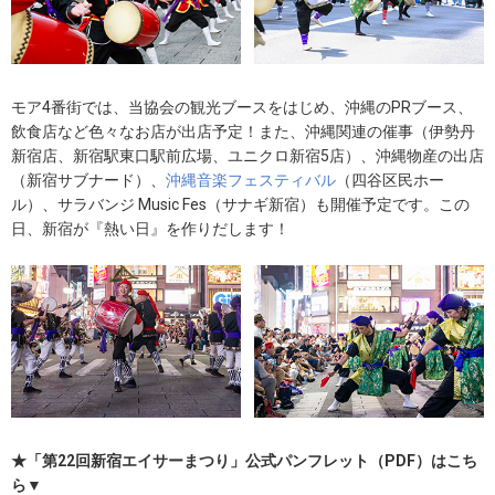
モア4番街では、当協会の観光ブースをはじめ、沖縄のPRブース、
飲食店など色々なお店が出店予定！また、沖縄関連の催事（伊勢丹
新宿店、新宿駅東口駅前広場、ユニクロ新宿5店）、沖縄物産の出店
（新宿サブナード）、
沖縄音楽フェスティバル
（四谷区民ホー
ル）、サラバンジ Music Fes（サナギ新宿）も開催予定です。この
日、新宿が『熱い日』を作りだします！
★「第22回新宿エイサーまつり」公式パンフレット（PDF）はこち
ら▼