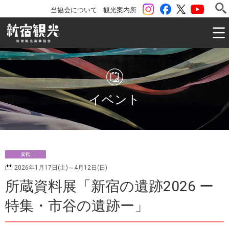
instagram
Facebook
ツイッター
YouTu
当協会について
観光案内所
一般社団法人 新宿観光振興協会 Shinjuku Convention & V
イベント
文
2026年1月17日(土)～4月12日(日)
化
所蔵資料展「新宿の遺跡2026 ー
特集・市谷の遺跡ー」