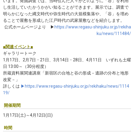
います。発掘調査では、当時住んだ人々がどのように「谷」を利用
し生活していたかうかがい知ることができます。展示では、調査で
明らかになった縄文時代や弥生時代の大規模集落や、「谷」を埋め
ることで屋敷を形成した江戸時代の武家屋敷などを紹介します。
公式ホームページより ▶
https://www.regasu-shinjuku.or.jp/rekiha
ku/news/111484/
■関連イベント■
ギャラリートーク
1月17日、2月7日・21日、3月14日・28日、4月11日 いずれも土曜
日 13:00～（30分程度）
所蔵資料展関連講座「新宿区の台地と谷の形成－遺跡の分布と地形
改変－」
詳しくは
▶https://www.regasu-shinjuku.or.jp/rekihaku/news/1114
19/
開催期間
1月17日(土)～4月12日(日)
時間