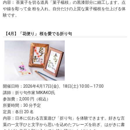
内容： 茶菓子を切る道具「菓子楊枝」の黒漆部分に細工します。点
や線を彫って金 粉を入れ、自分だけの上質な菓子楊枝を仕上げる体
験です。
【4月】「花便り」 桜を愛でる折り句
開催日時：2026年4月17日(金)、18日(土) 10:00～17:00
講師：折り句作家 MIKAKO氏
参加費：2,000 円（税込）
所要時間：30 分予定
定員：各日 20 名
内容：日本に伝わる言葉遊び「折り句」を体験できます。好きな言
葉の一文字ひと文字から思いを込めたフレーズを紡ぎ、はがきに書