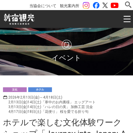
instagram
Facebook
ツイッター
YouTu
当協会について
観光案内所
一般社団法人 新宿観光振興協会 Shinjuku Convention & V
イベント
文
ホ
2026年2月13日(金)～4月18日(土)
化
テル
2月13日(金)14日(土)「寒中のお内裏様」 エッグアート
3月13日(金)14日(土)「ハレの日の美」 加飾工芸 沈金
4月17日(金)18日(土)「花便り」 桜を愛でる折り句
ホテルで楽しむ文化体験ワーク