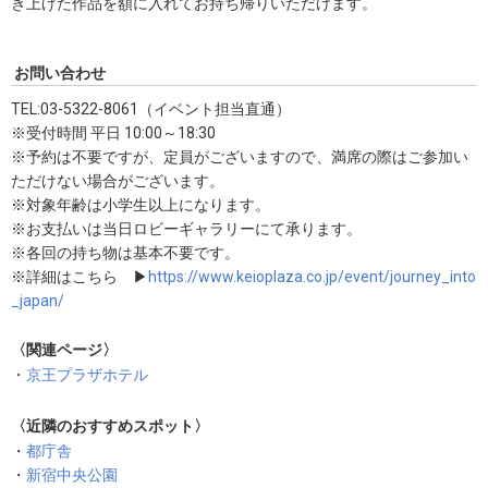
き上げた作品を額に入れてお持ち帰りいただけます。
お問い合わせ
TEL:03-5322-8061（イベント担当直通）
※受付時間 平日 10:00～18:30
※予約は不要ですが、定員がございますので、満席の際はご参加い
ただけない場合がございます。
※対象年齢は小学生以上になります。
※お支払いは当日ロビーギャラリーにて承ります。
※各回の持ち物は基本不要です。
※詳細はこちら ▶
https://www.keioplaza.co.jp/event/journey_into
_japan/
〈関連ページ〉
・
京王プラザホテル
〈近隣のおすすめスポット〉
・
都庁舎
・
新宿中央公園