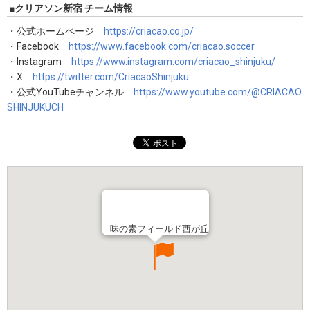
■クリアソン新宿 チーム情報
・公式ホームページ
https://criacao.co.jp/
・Facebook
https://www.facebook.com/criacao.soccer
・Instagram
https://www.instagram.com/criacao_shinjuku/
・X
https://twitter.com/CriacaoShinjuku
・公式YouTubeチャンネル
https://www.youtube.com/@CRIACAO
SHINJUKUCH
味の素フィールド西が丘