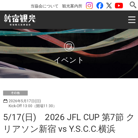
instagram
Facebook
ツイッター
YouTu
当協会について
観光案内所
一般社団法人 新宿観光振興協会 Shinjuku Convention & V
イベント
そ
2026年5月17日(日)
の他
Kick-Off 13:00（開場11:30）
5/17(日) 2026 JFL CUP 第7節 ク
リアソン新宿 vs Y.S.C.C.横浜