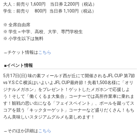
大人：前売り 1,600円 当日券 2,200円（税込）
学生：前売り 800円 当日券 1,100円（税込）
※ 全席自由席
※ 学生＝中学、高校、大学、専門学校生
※ 小学生以下は無料
→チケット情報は
こちら
■イベント情報
5月17日(日) 味の素フィールド西が丘にて開催されるJFL CUP 第7節
vs Y.S.C.C.横浜はいよいよJFL CUP最終節！先着1,500名様に「オリ
ジナルメガホン」をプレゼント！ゲットしたメガホンで応援しよ
う！そして「働くくるま大集合」コーナーでは高所作業車に乗れま
す！観戦の思い出になる「フェイスペイント」、ボールを蹴ってス
コアを競う「キックターゲット」コーナーなど盛りだくさん！もち
ろん美味しいスタジアムグルメも楽しめます！
→そのほか詳細は
こちら