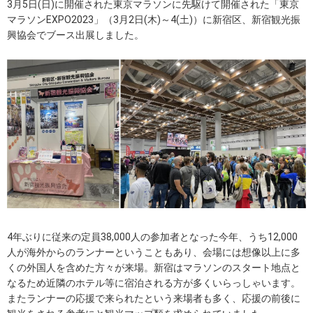
3月5日(日)に開催された東京マラソンに先駆けて開催された「東京
マラソンEXPO2023」（3月2日(木)～4(土)）に新宿区、新宿観光振
興協会でブース出展しました。
4年ぶりに従来の定員38,000人の参加者となった今年、うち12,000
人が海外からのランナーということもあり、会場には想像以上に多
くの外国人を含めた方々が来場。新宿はマラソンのスタート地点と
なるため近隣のホテル等に宿泊される方が多くいらっしゃいます。
またランナーの応援で来られたという来場者も多く、応援の前後に