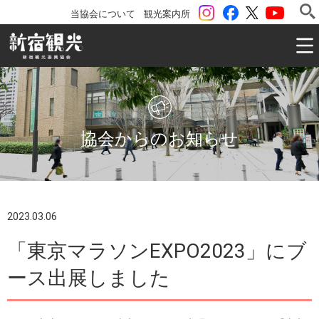
instagram
Facebook
ツイッター
YouTu
当協会について
観光案内所
一般社団法人 新宿観光振興協会 Shinjuku Convention & V
協会からのお知らせ
2023.03.06
「東京マラソンEXPO2023」にブ
ース出展しました