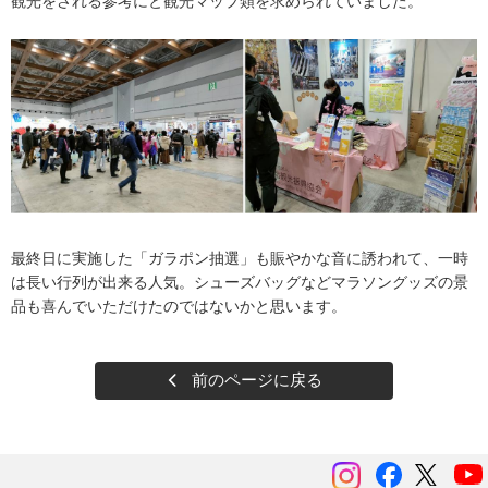
観光をされる参考にと観光マップ類を求められていました。
最終日に実施した「ガラポン抽選」も賑やかな音に誘われて、一時
は長い行列が出来る人気。シューズバッグなどマラソングッズの景
品も喜んでいただけたのではないかと思います。
前のページに戻る
instagram
Facebook
ツイッ