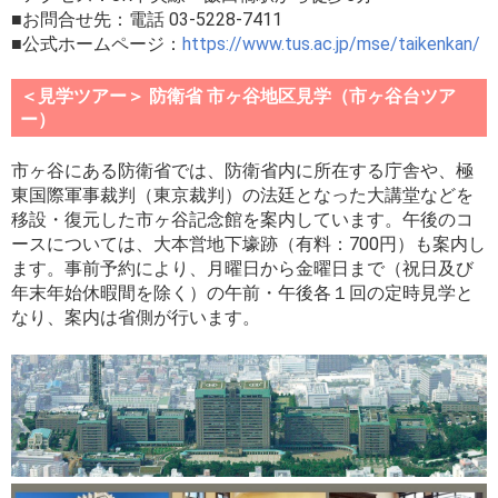
■お問合せ先：電話 03-5228-7411
■公式ホームページ：
https://www.tus.ac.jp/mse/taikenkan/
＜見学ツアー＞ 防衛省 市ヶ谷地区見学（市ヶ谷台ツア
ー）
市ヶ谷にある防衛省では、防衛省内に所在する庁舎や、極
東国際軍事裁判（東京裁判）の法廷となった大講堂などを
移設・復元した市ヶ谷記念館を案内しています。午後のコ
ースについては、大本営地下壕跡（有料：700円）も案内し
ます。事前予約により、月曜日から金曜日まで（祝日及び
年末年始休暇間を除く）の午前・午後各１回の定時見学と
なり、案内は省側が行います。