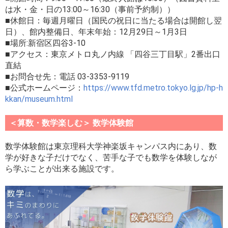
は水・金・日の13:00～16:30（事前予約制））
■休館日：毎週月曜日（国民の祝日に当たる場合は開館し翌
日）、館内整備日、年末年始：12月29日～1月3日
■場所:新宿区四谷3-10
■アクセス：東京メトロ丸ノ内線 「四谷三丁目駅」2番出口
直結
■お問合せ先：電話 03-3353-9119
■公式ホームページ：
https://www.tfd.metro.tokyo.lg.jp/hp-h
kkan/museum.html
＜算数・数学楽しむ＞ 数学体験館
数学体験館は東京理科大学神楽坂キャンパス内にあり、数
学が好きな子だけでなく、苦手な子でも数学を体験しなが
ら学ぶことが出来る施設です。