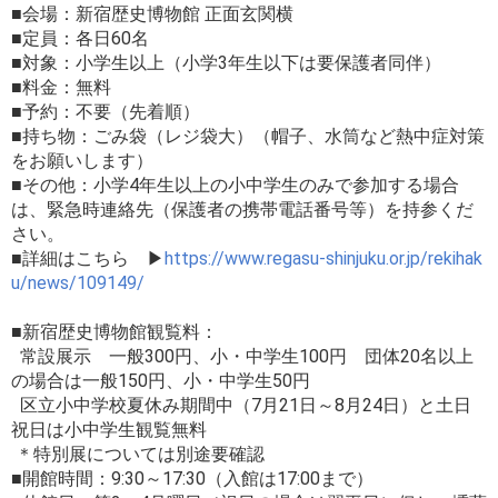
■会場：新宿歴史博物館 正面玄関横
■定員：各日60名
■対象：小学生以上（小学3年生以下は要保護者同伴）
■料金：無料
■予約：不要（先着順）
■持ち物：ごみ袋（レジ袋大）（帽子、水筒など熱中症対策
をお願いします）
■その他：小学4年生以上の小中学生のみで参加する場合
は、緊急時連絡先（保護者の携帯電話番号等）を持参くだ
さい。
■詳細はこちら ▶
https://www.regasu-shinjuku.or.jp/rekihak
u/news/109149/
■新宿歴史博物館観覧料：
常設展示 一般300円、小・中学生100円 団体20名以上
の場合は一般150円、小・中学生50円
区立小中学校夏休み期間中（7月21日～8月24日）と土日
祝日は小中学生観覧無料
＊特別展については別途要確認
■開館時間：9:30～17:30（入館は17:00まで）