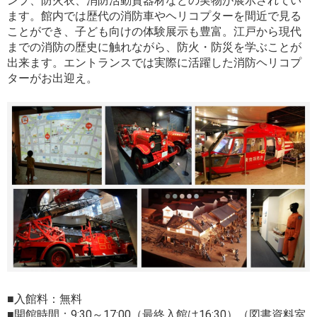
ンプ、防火衣、消防活動資器材などの実物が展示されてい
ます。館内では歴代の消防車やヘリコプターを間近で見る
ことができ、子ども向けの体験展示も豊富。江戸から現代
までの消防の歴史に触れながら、防火・防災を学ぶことが
出来ます。エントランスでは実際に活躍した消防ヘリコプ
ターがお出迎え。
■入館料：無料
■開館時間：9:30～17:00（最終入館は16:30）（図書資料室