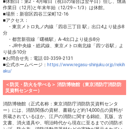
■休館日：第2・4月曜日（祝日の場合は翌平日）但し、燻蒸
作業日（12月)と年末年始（12/29～1/3）は休館。
■場所：新宿区四谷三栄町12-16
■アクセス：
・東京メトロ丸ノ内線「四谷三丁目 駅」出口4より徒歩8
分
・都営新宿線「曙橋駅」A-4出口より徒歩8分
・JR中央線・総武線、東京メトロ南北線「四ツ谷駅」よ
り徒歩10分
■お問合せ先：電話 03-3359-2131
■公式ホームページ：
https://www.regasu-shinjuku.or.jp/rekih
aku/
＜防災・防火を学べる＞ 消防博物館（東京消防庁消防防
災資料センター）
消防博物館（正式名称：東京消防庁消防防災資料センタ
ー）には、消防関係の資材、書籍など約14,000点の資料が
所蔵されているほか、江戸の消防に関する錦絵、瓦版、古
文書、消火道具や、明治時代から現在に至るまでの消防ポ