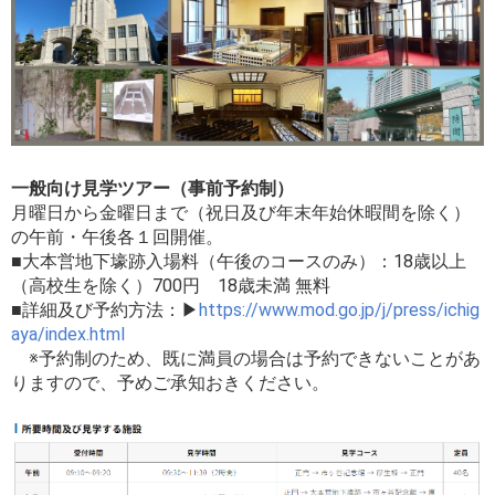
一般向け見学ツアー（事前予約制）
月曜日から金曜日まで（祝日及び年末年始休暇間を除く）
の午前・午後各１回開催。
■大本営地下壕跡入場料（午後のコースのみ）：18歳以上
（高校生を除く）700円 18歳未満 無料
■詳細及び予約方法：▶
https://www.mod.go.jp/j/press/ichig
aya/index.html
※予約制のため、既に満員の場合は予約できないことがあ
りますので、予めご承知おきください。