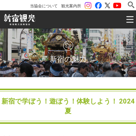
instagram
Facebook
ツイッター
YouTu
当協会について
観光案内所
一般社団法人 新宿観光振興協会 Shinjuku Convention & V
新宿の魅力
新宿で学ぼう！遊ぼう！体験しよう！ 2024
夏