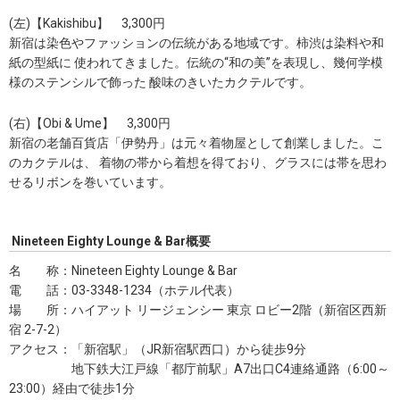
(左)【Kakishibu】 3,300円
新宿は染色やファッションの伝統がある地域です。柿渋は染料や和
紙の型紙に 使われてきました。伝統の“和の美”を表現し、幾何学模
様のステンシルで飾った 酸味のきいたカクテルです。
(右)【Obi & Ume】 3,300円
新宿の老舗百貨店「伊勢丹」は元々着物屋として創業しました。こ
のカクテルは、 着物の帯から着想を得ており、グラスには帯を思わ
せるリボンを巻いています。
Nineteen Eighty Lounge & Bar概要
名 称：Nineteen Eighty Lounge & Bar
電 話：03-3348-1234（ホテル代表）
場 所：ハイアット リージェンシー 東京 ロビー2階（新宿区西新
宿 2-7-2）
アクセス：「新宿駅」（JR新宿駅西口）から徒歩9分
地下鉄大江戸線「都庁前駅」A7出口C4連絡通路（6:00～
23:00）経由で徒歩1分