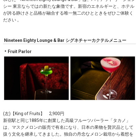
シー 東京ならではの新たな象徴です。新宿のエネルギーと、ホテル
が誇る静けさと品格が融合する唯一無二のひとときをぜひご体験く
ださい 。
Nineteen Eighty Lounge & Bar
シグネチャーカクテルメニュー
Fruit Parlor
(左)【King of Fruits】 2,900円
新宿駅と同じ1885年に創業した高級フルーツパーラー「タカノ」
は、マスクメロンの販売で有名になり、日本の果物を贅沢品として
扱う文化を継承してきました。独自の丹念なメロン栽培から着想を