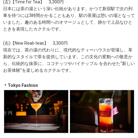
(左)【Time for Tea】 3,300円
日本には茶の湯という深い伝統があります。かつて新宿駅で次の列
車を待つには3時間かかることもあり、駅の茶屋は憩いの場となって
いました。趣のある時間へのオマージュとして、静かで上品なひと
ときを表現したカクテルです。
(右)【New Reali-teas】 3,300円
現在では、茶の湯の代わりに、現代的なティーハウスが登場し、革
新的なスタイルで茶を提供しています。この文化の変動への敬意か
ら、伝統的な抹茶に、ココナッツやパイナップル を合わせた“新しい
お茶体験”を楽しめるカクテルです。
Tokyo Fashion