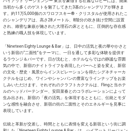
ハイアット リージェンシー 東京を象徴する壮麗なロビーには、開業
当初から多くのゲストを魅了してきた3基のシャンデリアが輝きま
す。約11万5,000個のスワロフスキー®・クリスタルが使用されたこ
のシャンデリアは、高さ28メートル、8階分の吹き抜け空間に設置
され、緻密な象嵌が施された大理石の床とともに、圧倒的な存在感
と熟練の職人技を体現しています。
「Nineteen Eighty Lounge & Bar」は、日中の活気と夜の華やかさと
いう新宿の“二面性”をテーマに、一日を通して多彩な体験を提供す
るラウンジ＆バーです。日が沈むと、ホテルならではの静謐な雰囲
気の中で、新宿のナイトライフを表現したバーへと姿を変え、新宿
の文化・歴史・風景からインスピレーションを得たシグネチャーカ
クテルをはじめ、ワインやシャンパンの豊富なラインナップをお楽
しみいただけます。それぞれのクラフトカクテルは、Flingと当ホテ
ルのヘッドバーテンダー、安田菜春とのコラボレーションによって
生み出され、新宿の「夜の活気」を体現するとともに、伝統とモダ
ンな感性を融合させ、新宿の街の二面性とそのエネルギーを見事に
表現しています。
伝統と革新が交差し、時間とともに表情を変える新宿という街に調
和した「Nineteen Eighty Lounge & Bar」は、ハイアット リージェン