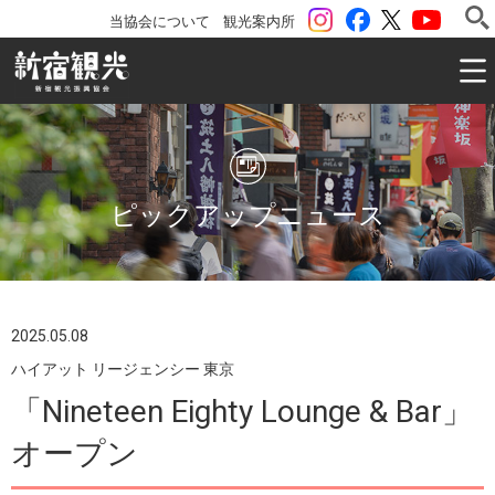
instagram
Facebook
ツイッター
YouTu
当協会について
観光案内所
一般社団法人 新宿観光振興協会 Shinjuku Convention & V
ピックアップニュース
2025.05.08
ハイアット リージェンシー 東京
「Nineteen Eighty Lounge & Bar」
オープン