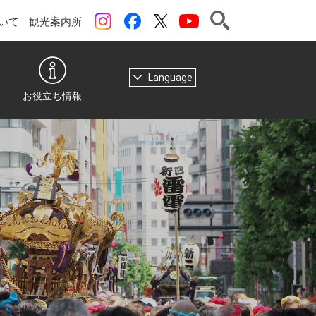
検索
instagram
Facebook
ツイッター
YouTubeチャンネル
いて
観光案内所
Language
お役立ち情報