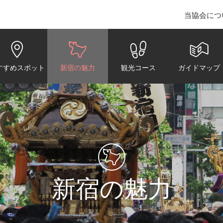
当協会につ
juku Convention & Visitors Bureau
すすめスポット
新宿の魅力
観光コース
ガイドマップ
新宿の魅力