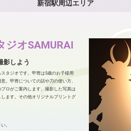
新宿駅周辺エリア
ジオSAMURAI
撮影しよう
るスタジオです。甲冑は5歳のお子様用
用意。甲冑についての話や刀の使い方、
のプロがご案内します。撮影した写真は
しします。その他オリジナルプリントグ
さい。