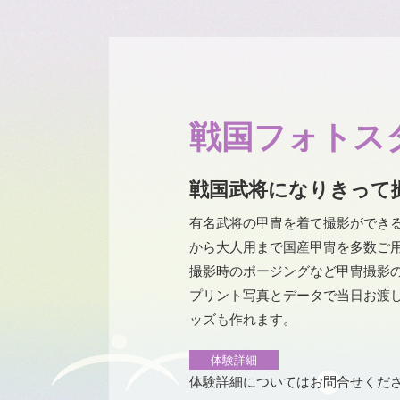
戦国フォトスタ
戦国武将になりきって
有名武将の甲冑を着て撮影ができ
から大人用まで国産甲冑を多数ご
撮影時のポージングなど甲冑撮影
プリント写真とデータで当日お渡
ッズも作れます。
体験詳細
体験詳細についてはお問合せくだ