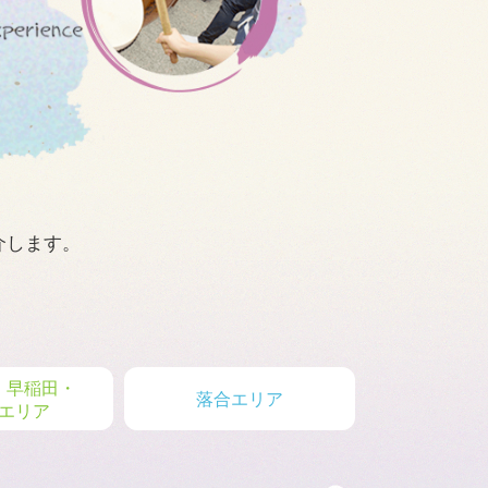
介します。
・早稲田・
落合エリア
エリア