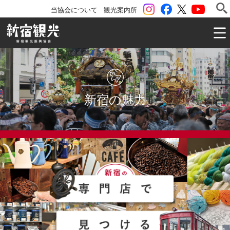
instagram
Facebook
ツイッター
YouTu
当協会について
観光案内所
一般社団法人 新宿観光振興協会 Shinjuku Convention & V
新宿の魅力