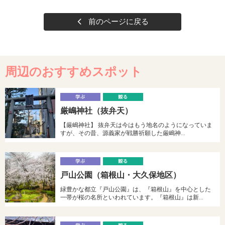
前のページに戻る
周辺のおすすめスポット
学
厳嶋神社（抜弁天）
ぶ
る
【厳嶋神社】 抜弁天は今はもう地名のようになっていま
すが、その昔、源義家が戦勝祈願した厳嶋神…
学
戸山公園（箱根山・大久保地区）
ぶ
る
緑豊かな都立『戸山公園』は、『箱根山』を中心とした
一帯が桜の名所といわれています。『箱根山』は新…