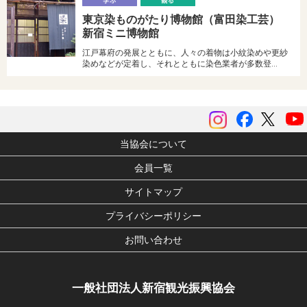
学
東京染ものがたり博物館（富田染工芸）
ぶ
る
新宿ミニ博物館
江戸幕府の発展とともに、人々の着物は小紋染めや更紗
染めなどが定着し、それとともに染色業者が多数登…
instagram
Facebook
ツイッ
当協会について
会員一覧
サイトマップ
プライバシーポリシー
お問い合わせ
一般社団法人新宿観光振興協会