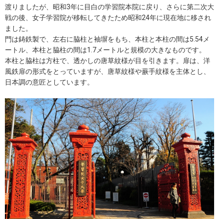
渡りましたが、昭和3年に目白の学習院本院に戻り、さらに第二次大
戦の後、女子学習院が移転してきたため昭和24年に現在地に移され
ました。
門は鋳鉄製で、左右に脇柱と袖塀をもち、本柱と本柱の間は5.54メ
ートル、本柱と脇柱の間は1.7メートルと規模の大きなものです。
本柱と脇柱は方柱で、透かしの唐草紋様が目を引きます。扉は、洋
風鉄扉の形式をとっていますが、唐草紋様や蕨手紋様を主体とし、
日本調の意匠としています。