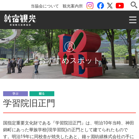
instagram
Facebook
ツイッター
YouTu
当協会について
観光案内所
一般社団法人 新宿観光振興協会 Shinjuku Convention & V
おすすめスポット
学
観
学習院旧正門
ぶ
る
国指定重要文化財である『学習院旧正門』は、明治10年当時、神田
錦町にあった華族学校(現学習院)の正門として建てられたもので
す。明治19年に同校舎が焼失したあと、鐘ヶ淵紡績株式会社の手に