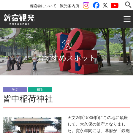
instagram
Facebook
ツイッター
YouTu
当協会について
観光案内所
一般社団法人 新宿観光振興協会 Shinjuku Convention & V
おすすめスポット
学
観
皆中稲荷神社
ぶ
る
天文2年(1533年)にこの地に鎮座
して、大久保の鎮守となりまし
た。寛永年間には、幕府が「鉄砲