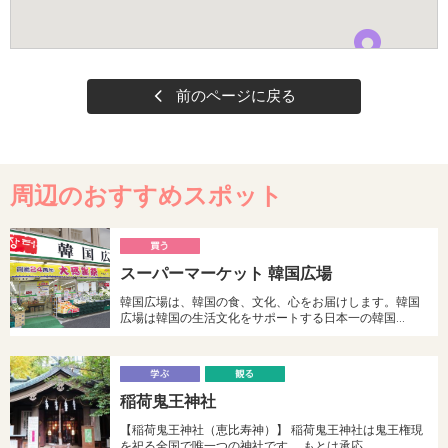
前のページに戻る
周辺のおすすめスポット
買
スーパーマーケット 韓国広場
う
韓国広場は、韓国の食、文化、心をお届けします。韓国
広場は韓国の生活文化をサポートする日本一の韓国…
学
稲荷鬼王神社
ぶ
る
【稲荷鬼王神社（恵比寿神）】 稲荷鬼王神社は鬼王権現
を祀る全国で唯一つの神社です。 もとは承応…