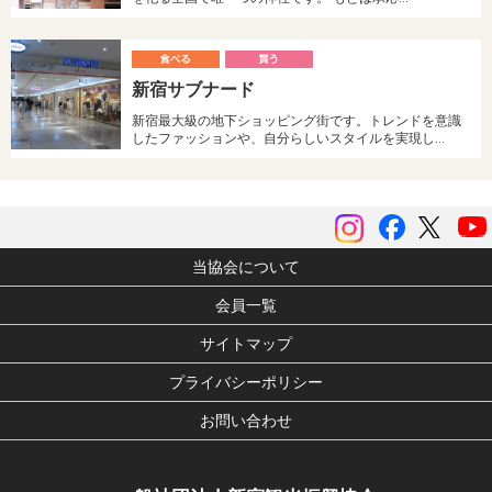
食
新宿サブナード
べる
う
新宿最大級の地下ショッピング街です。トレンドを意識
したファッションや、自分らしいスタイルを実現し…
instagram
Facebook
ツイッ
当協会について
会員一覧
サイトマップ
プライバシーポリシー
お問い合わせ