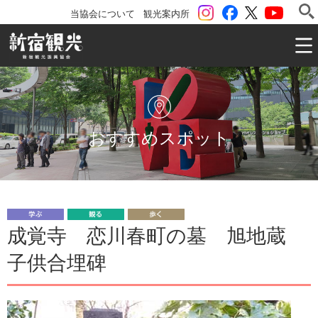
instagram
Facebook
ツイッター
YouTu
当協会について
観光案内所
一般社団法人 新宿観光振興協会 Shinjuku Convention & V
おすすめスポット
学
観
歩
成覚寺 恋川春町の墓 旭地蔵
ぶ
る
く
子供合埋碑