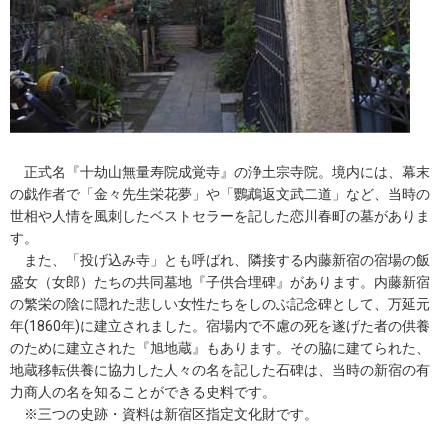
正式名『十劫山無量寿院成覚寺』の浄土宗寺院。境内には、幕末
の戯作者で「金々先生栄花夢」や「鸚鵡返文武二道」など、当時の
世相や人情を風刺したベストセラーを記した恋川春町の墓がありま
す。
また、「投げ込み寺」とも呼ばれ、隣接する内藤新宿の宿場の飯
盛女（女郎）たちの共同墓地『子供合埋碑』があります。内藤新宿
の繁栄の陰に隠れた悲しい女性たちをしのぶ記念碑として、万延元
年(1860年)に建立されました。宿場内で不慮の死を遂げた者の供養
のために建立された『旭地蔵』もあります。その脇に建てられた、
地蔵移転供養に協力した人々の名を記した石碑は、当時の新宿の有
力商人の名を知ることができる史料です。
※三つの史跡・資料は新宿区指定文化財です。