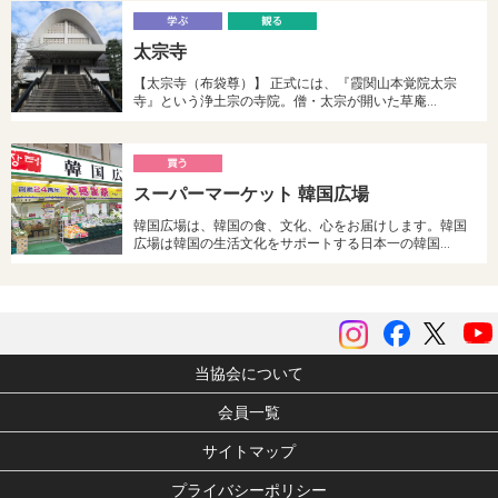
学
太宗寺
ぶ
る
【太宗寺（布袋尊）】 正式には、『霞関山本覚院太宗
寺』という浄土宗の寺院。僧・太宗が開いた草庵…
買
スーパーマーケット 韓国広場
う
韓国広場は、韓国の食、文化、心をお届けします。韓国
広場は韓国の生活文化をサポートする日本一の韓国…
instagram
Facebook
ツイッ
当協会について
会員一覧
サイトマップ
プライバシーポリシー