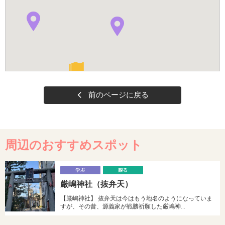
前のページに戻る
周辺のおすすめスポット
学
厳嶋神社（抜弁天）
ぶ
る
【厳嶋神社】 抜弁天は今はもう地名のようになっていま
すが、その昔、源義家が戦勝祈願した厳嶋神…