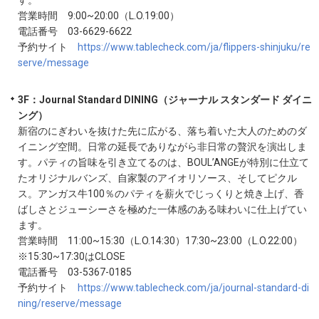
す。
営業時間 9:00~20:00（L.O.19:00）
電話番号 03-6629-6622
予約サイト
https://www.tablecheck.com/ja/flippers-shinjuku/re
serve/message
3F：Journal Standard DINING（ジャーナル スタンダード ダイニ
ング）
新宿のにぎわいを抜けた先に広がる、落ち着いた大人のためのダ
イニング空間。日常の延長でありながら非日常の贅沢を演出しま
す。パティの旨味を引き立てるのは、BOUL’ANGEが特別に仕立て
たオリジナルバンズ、自家製のアイオリソース、そしてピクル
ス。アンガス牛100％のパティを薪火でじっくりと焼き上げ、香
ばしさとジューシーさを極めた一体感のある味わいに仕上げてい
ます。
営業時間 11:00~15:30（L.O.14:30）17:30~23:00（L.O.22:00）
※15:30~17:30はCLOSE
電話番号 03-5367-0185
予約サイト
https://www.tablecheck.com/ja/journal-standard-di
ning/reserve/message