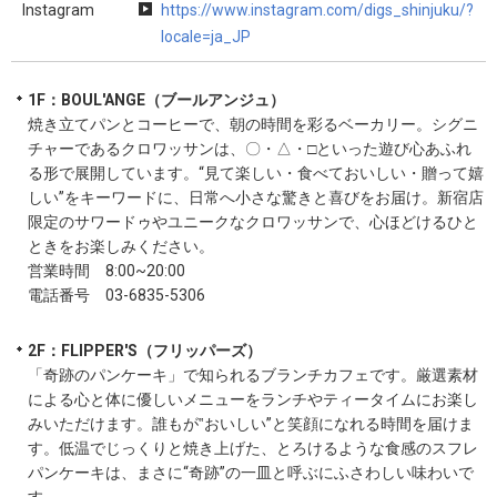
Instagram
https://www.instagram.com/digs_shinjuku/?
locale=ja_JP
1F：BOUL'ANGE（ブールアンジュ）
焼き立てパンとコーヒーで、朝の時間を彩るベーカリー。シグニ
チャーであるクロワッサンは、〇・△・□といった遊び心あふれ
る形で展開しています。“見て楽しい・食べておいしい・贈って嬉
しい”をキーワードに、日常へ小さな驚きと喜びをお届け。新宿店
限定のサワードゥやユニークなクロワッサンで、心ほどけるひと
ときをお楽しみください。
営業時間 8:00~20:00
電話番号 03-6835-5306
2F：FLIPPER'S（フリッパーズ）
「奇跡のパンケーキ」で知られるブランチカフェです。厳選素材
による心と体に優しいメニューをランチやティータイムにお楽し
みいただけます。誰もが‟おいしい”と笑顔になれる時間を届けま
す。低温でじっくりと焼き上げた、とろけるような食感のスフレ
パンケーキは、まさに“奇跡”の一皿と呼ぶにふさわしい味わいで