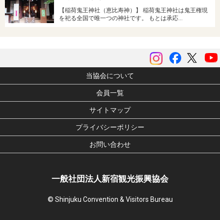
【稲荷鬼王神社（恵比寿神）】 稲荷鬼王神社は鬼王権現
を祀る全国で唯一つの神社です。 もとは承応…
instagram
Facebook
ツイッ
当協会について
会員一覧
サイトマップ
プライバシーポリシー
お問い合わせ
一般社団法人新宿観光振興協会
© Shinjuku Convention & Visitors Bureau