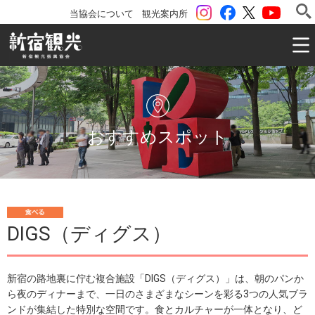
instagram
Facebook
ツイッター
YouTu
当協会について
観光案内所
一般社団法人 新宿観光振興協会 Shinjuku Convention & V
おすすめスポット
食
DIGS（ディグス）
べる
新宿の路地裏に佇む​​複合施設「DIGS（ディグス）」は、朝のパンか
ら夜のディナーまで、一日のさまざまなシーンを彩る3つの人気ブラ
ンドが集結した特別な空間です。食とカルチャーが一体となり、ど