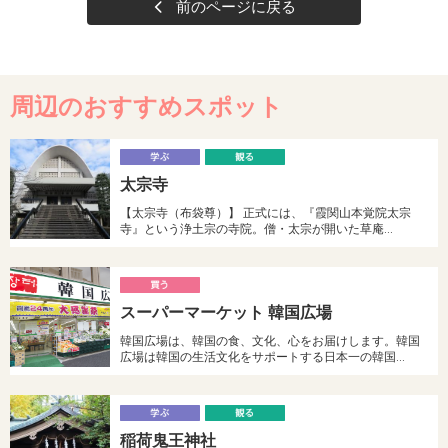
前のページに戻る
周辺のおすすめスポット
学
太宗寺
ぶ
る
【太宗寺（布袋尊）】 正式には、『霞関山本覚院太宗
寺』という浄土宗の寺院。僧・太宗が開いた草庵…
買
スーパーマーケット 韓国広場
う
韓国広場は、韓国の食、文化、心をお届けします。韓国
広場は韓国の生活文化をサポートする日本一の韓国…
学
稲荷鬼王神社
ぶ
る