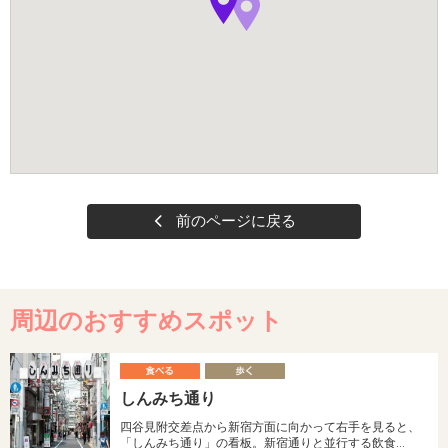
前のページに戻る
周辺のおすすめスポット
食
しんみち通り
べる
く
四谷見附交差点から新宿方面に向かって右手を見ると、
「しんみち通り」の看板。新宿通りと並行する飲食…