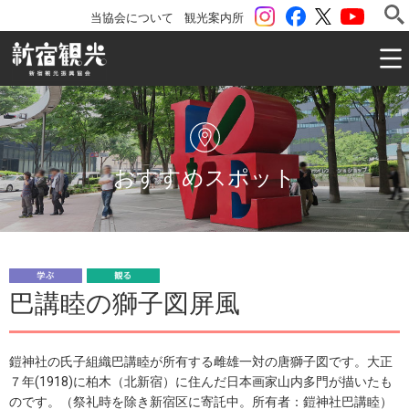
instagram
Facebook
ツイッター
YouTu
当協会について
観光案内所
一般社団法人 新宿観光振興協会 Shinjuku Convention & V
おすすめスポット
学
観
巴講睦の獅子図屏風
ぶ
る
鎧神社の氏子組織巴講睦が所有する雌雄一対の唐獅子図です。大正
７年(1918)に柏木（北新宿）に住んだ日本画家山内多門が描いたも
のです。（祭礼時を除き新宿区に寄託中。所有者：鎧神社巴講睦）