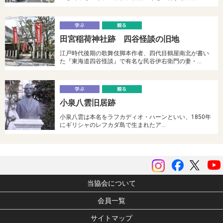
学
田宮稲荷神社跡 四谷怪談の旧地
ぶ
る
江戸時代後期の歌舞伎脚本作者、四代目鶴屋南北が書い
た『東海道四谷怪談』で有名な民谷伊右衛門の妻・…
学
小泉八雲旧居跡
ぶ
る
小泉八雲は本名をラフカディオ・ハーンといい、1850年
にギリシャのレフカダ島で生まれたア…
instagram
Facebook
ツイッ
当協会について
会員一覧
サイトマップ