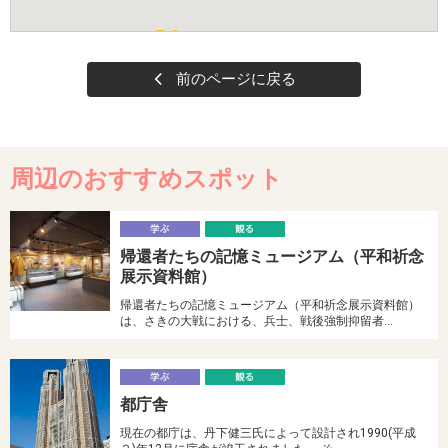
前のページに戻る
周辺のおすすめスポット
学
帰還者たちの記憶ミュージアム（平和祈念
ぶ
る
展示資料館）
帰還者たちの記憶ミュージアム（平和祈念展示資料館）
は、さきの大戦における、兵士、戦後強制抑留者…
学
都庁舎
ぶ
る
現在の都庁は、丹下健三氏によって設計され1990(平成