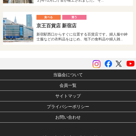
２)年12月に庁舎が竣工されました。 そ…
食
京王百貨店 新宿店
べる
う
新宿駅西口からすぐに位置する百貨店です。婦人服や紳
士服などの衣料品をはじめ、地下の食料品や婦人雑…
instagram
Facebook
ツイッ
当協会について
会員一覧
サイトマップ
プライバシーポリシー
お問い合わせ