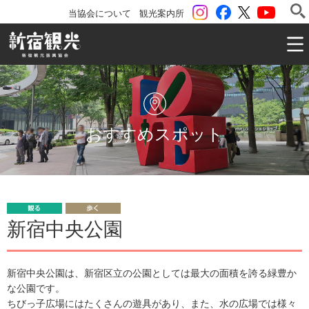
instagram
Facebook
ツイッター
YouTu
当協会について
観光案内所
一般社団法人 新宿観光振興協会 Shinjuku Convention & V
おすすめスポット
観
歩
新宿中央公園
る
く
新宿中央公園は、新宿区立の公園としては最大の面積を誇る緑豊か
な公園です。
ちびっ子広場にはたくさんの遊具があり、また、水の広場では様々