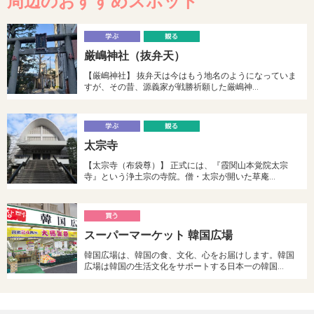
周辺のおすすめスポット
学
厳嶋神社（抜弁天）
ぶ
る
【厳嶋神社】 抜弁天は今はもう地名のようになっていま
すが、その昔、源義家が戦勝祈願した厳嶋神…
学
太宗寺
ぶ
る
【太宗寺（布袋尊）】 正式には、『霞関山本覚院太宗
寺』という浄土宗の寺院。僧・太宗が開いた草庵…
買
スーパーマーケット 韓国広場
う
韓国広場は、韓国の食、文化、心をお届けします。韓国
広場は韓国の生活文化をサポートする日本一の韓国…