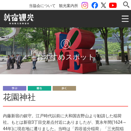
instagram
Facebook
ツイッター
YouTu
当協会について
観光案内所
一般社団法人 新宿観光振興協会 Shinjuku Convention & V
おすすめスポット
学
観
歩
花園神社
ぶ
る
く
内藤新宿の鎮守。江戸時代以前に大和国吉野山より勧請した稲荷
社。もとは新宿3丁目交差点付近にありましたが、寛永年間(1624～
44年)に現在地に遷りました。当時は「四谷追分稲荷」「三光院稲