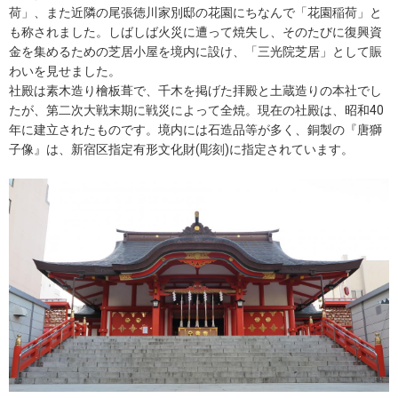
荷」、また近隣の尾張徳川家別邸の花園にちなんで「花園稲荷」と
も称されました。しばしば火災に遭って焼失し、そのたびに復興資
金を集めるための芝居小屋を境内に設け、「三光院芝居」として賑
わいを見せました。
社殿は素木造り檜板葺で、千木を掲げた拝殿と土蔵造りの本社でし
たが、第二次大戦末期に戦災によって全焼。現在の社殿は、昭和40
年に建立されたものです。境内には石造品等が多く、銅製の『唐獅
子像』は、新宿区指定有形文化財(彫刻)に指定されています。