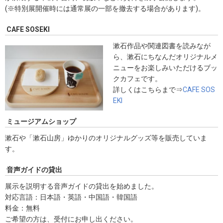
(※特別展開催時には通常展の一部を撤去する場合があります)。
CAFE SOSEKI
漱石作品や関連図書を読みなが
ら、漱石にちなんだオリジナルメ
ニューをお楽しみいただけるブッ
クカフェです。
詳しくはこちらまで⇒
CAFE SOS
EKI
ミュージアムショップ
漱石や「漱石山房」ゆかりのオリジナルグッズ等を販売していま
す。
音声ガイドの貸出
展示を説明する音声ガイドの貸出を始めました。
対応言語：日本語・英語・中国語・韓国語
料金：無料
ご希望の方は、受付にお申し出ください。