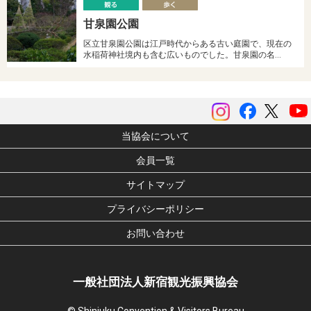
観
甘泉園公園
る
く
区立甘泉園公園は江戸時代からある古い庭園で、現在の
水稲荷神社境内も含む広いものでした。甘泉園の名…
instagram
Facebook
ツイッ
当協会について
会員一覧
サイトマップ
プライバシーポリシー
お問い合わせ
一般社団法人新宿観光振興協会