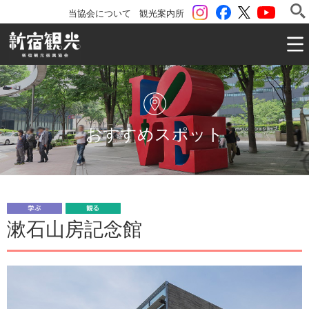
instagram
Facebook
ツイッター
YouTu
当協会について
観光案内所
一般社団法人 新宿観光振興協会 Shinjuku Convention & V
おすすめスポット
学
観
漱石山房記念館
ぶ
る