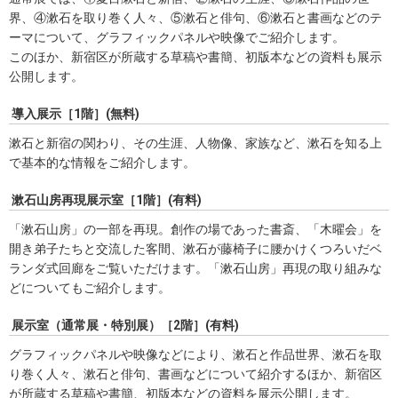
界、④漱石を取り巻く人々、⑤漱石と俳句、⑥漱石と書画などのテ
ーマについて、グラフィックパネルや映像でご紹介します。
このほか、新宿区が所蔵する草稿や書簡、初版本などの資料も展示
公開します。
導入展示［1階］(無料)
漱石と新宿の関わり、その生涯、人物像、家族など、漱石を知る上
で基本的な情報をご紹介します。
漱石山房再現展示室［1階］(有料)
「漱石山房」の一部を再現。創作の場であった書斎、「木曜会」を
開き弟子たちと交流した客間、漱石が藤椅子に腰かけくつろいだベ
ランダ式回廊をご覧いただけます。「漱石山房」再現の取り組みな
どについてもご紹介します。
展示室（通常展・特別展）［2階］(有料)
グラフィックパネルや映像などにより、漱石と作品世界、漱石を取
り巻く人々、漱石と俳句、書画などについて紹介するほか、新宿区
が所蔵する草稿や書簡、初版本などの資料を展示公開します。