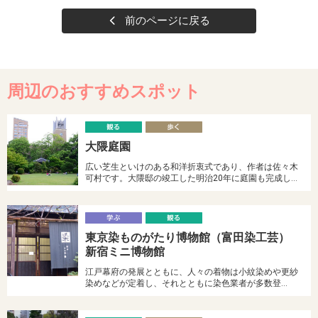
前のページに戻る
周辺のおすすめスポット
観
大隈庭園
る
く
広い芝生といけのある和洋折衷式であり、作者は佐々木
可村です。大隈邸の竣工した明治20年に庭園も完成し…
学
東京染ものがたり博物館（富田染工芸）
ぶ
る
新宿ミニ博物館
江戸幕府の発展とともに、人々の着物は小紋染めや更紗
染めなどが定着し、それとともに染色業者が多数登…