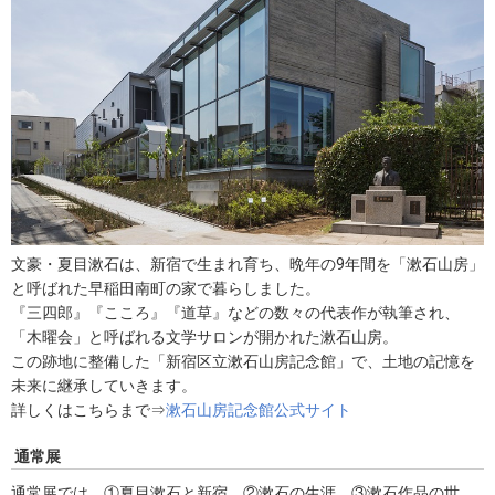
文豪・夏目漱石は、新宿で生まれ育ち、晩年の9年間を「漱石山房」
と呼ばれた早稲田南町の家で暮らしました。
『三四郎』『こころ』『道草』などの数々の代表作が執筆され、
「木曜会」と呼ばれる文学サロンが開かれた漱石山房。
この跡地に整備した「新宿区立漱石山房記念館」で、土地の記憶を
未来に継承していきます。
詳しくはこちらまで⇒
漱石山房記念館公式サイト
通常展
通常展では、①夏目漱石と新宿、②漱石の生涯、③漱石作品の世