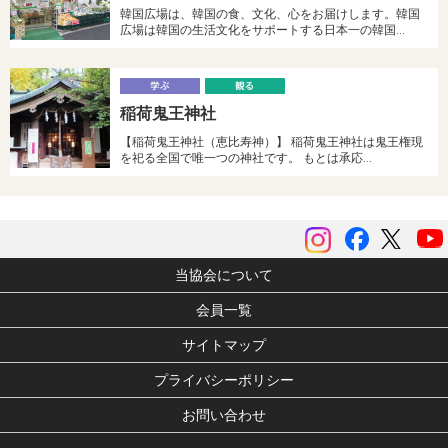
韓国広場は、韓国の食、文化、心をお届けします。韓国
広場は韓国の生活文化をサポートする日本一の韓国…
学
稲荷鬼王神社
ぶ
る
【稲荷鬼王神社（恵比寿神）】 稲荷鬼王神社は鬼王権現
を祀る全国で唯一つの神社です。 もとは承応…
instagram
Facebook
ツイッ
当協会について
会員一覧
サイトマップ
プライバシーポリシー
お問い合わせ