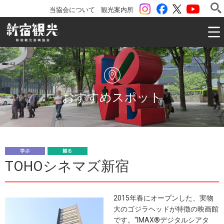
instagram
Facebook
ツイッター
YouTu
当協会について
観光案内所
一般社団法人 新宿観光振興協会 Shinjuku Convention & V
おすすめスポット
学
観
TOHOシネマズ新宿
ぶ
る
2015年春にオープンした、実物
大のゴジラヘッドが特徴の映画館
です。“IMAX®デジタルシアタ