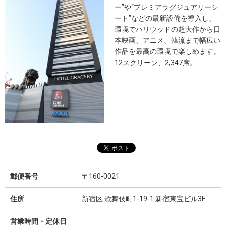
ー”や“プレミアラグジュアリーシ
ート”などの最新設備を導入し、
環境でハリウッドの超大作から日
本映画、アニメ、韓流まで幅広い
作品を最高の環境で楽しめます。
12スクリーン、2,347席。
郵便番号
〒160-0021
住所
新宿区 歌舞伎町1-19-1 新宿東宝ビル3F
営業時間・定休日