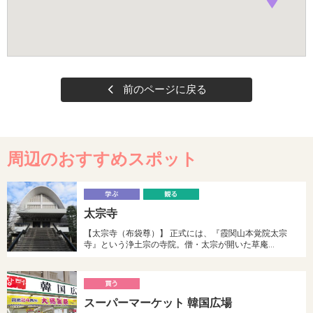
前のページに戻る
周辺のおすすめスポット
学
太宗寺
ぶ
る
【太宗寺（布袋尊）】 正式には、『霞関山本覚院太宗
寺』という浄土宗の寺院。僧・太宗が開いた草庵…
買
スーパーマーケット 韓国広場
う