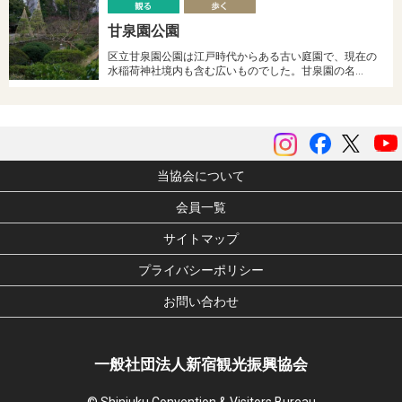
観
甘泉園公園
る
く
区立甘泉園公園は江戸時代からある古い庭園で、現在の
水稲荷神社境内も含む広いものでした。甘泉園の名…
instagram
Facebook
ツイッ
当協会について
会員一覧
サイトマップ
プライバシーポリシー
お問い合わせ
一般社団法人新宿観光振興協会