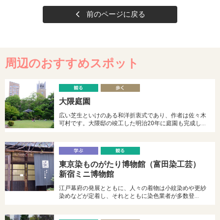
前のページに戻る
周辺のおすすめスポット
観
大隈庭園
る
く
広い芝生といけのある和洋折衷式であり、作者は佐々木
可村です。大隈邸の竣工した明治20年に庭園も完成し…
学
東京染ものがたり博物館（富田染工芸）
ぶ
る
新宿ミニ博物館
江戸幕府の発展とともに、人々の着物は小紋染めや更紗
染めなどが定着し、それとともに染色業者が多数登…