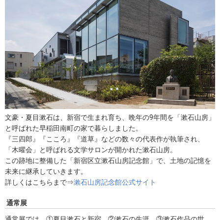
文豪・夏目漱石は、新宿で生まれ育ち、晩年の9年間を「漱石山房」
と呼ばれた早稲田南町の家で暮らしました。
『三四郎』『こころ』『道草』などの数々の代表作が執筆され、
「木曜会」と呼ばれる文学サロンが開かれた漱石山房。
この跡地に整備した「新宿区立漱石山房記念館」で、土地の記憶を
未来に継承していきます。
詳しくはこちらまで⇒
漱石山房記念館公式サイト
通常展
通常展では、①夏目漱石と新宿、②漱石の生涯、③漱石作品の世