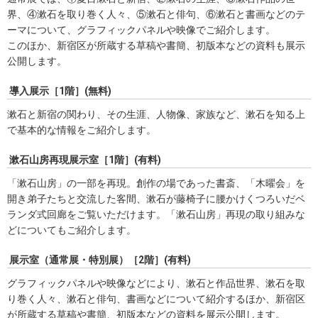
界、④漱石を取り巻く人々、⑤漱石と俳句、⑥漱石と書画などのテ
ーマについて、グラフィックパネルや映像でご紹介します。
このほか、新宿区が所蔵する草稿や書簡、初版本などの資料も展示
公開します。
導入展示［1階］(無料)
漱石と新宿の関わり、その生涯、人物像、家族など、漱石を知る上
で基本的な情報をご紹介します。
漱石山房再現展示室［1階］(有料)
「漱石山房」の一部を再現。創作の場であった書斎、「木曜会」を
開き弟子たちと交流した客間、漱石が藤椅子に腰かけくつろいだベ
ランダ式回廊をご覧いただけます。「漱石山房」再現の取り組みな
どについてもご紹介します。
展示室（通常展・特別展）［2階］(有料)
グラフィックパネルや映像などにより、漱石と作品世界、漱石を取
り巻く人々、漱石と俳句、書画などについて紹介するほか、新宿区
が所蔵する草稿や書簡、初版本などの資料を展示公開します。