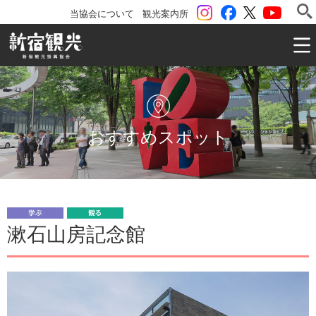
instagram
Facebook
ツイッター
YouTu
当協会について
観光案内所
一般社団法人 新宿観光振興協会 Shinjuku Convention & V
おすすめスポット
学
観
漱石山房記念館
ぶ
る