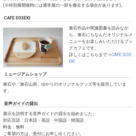
(※特別展開催時には通常展の一部を撤去する場合があります)。
CAFE SOSEKI
漱石作品や関連図書を読みなが
ら、漱石にちなんだオリジナルメ
ニューをお楽しみいただけるブッ
クカフェです。
詳しくはこちらまで⇒
CAFE SOS
EKI
ミュージアムショップ
漱石や「漱石山房」ゆかりのオリジナルグッズ等を販売していま
す。
音声ガイドの貸出
展示を説明する音声ガイドの貸出を始めました。
対応言語：日本語・英語・中国語・韓国語
料金：無料
ご希望の方は、受付にお申し出ください。