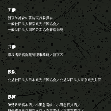
主催
新宿御苑森の薪能実行委員会／
一般社団法人新宿観光振興協会／
一般財団法人国民公園協会新宿御苑
共催
環境省新宿御苑管理事務所／
新宿区
後援
公益社団法人日本観光振興協会／
公益財団法人東京観光財団
協賛
伊勢丹新宿本店／
小田急電鉄／
小田急百貨店／
紀伊國屋書店新宿本店／
京王電鉄／
京王百貨店／