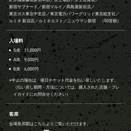
新宿サブナード／
新宿マルイ／
髙島屋新宿店／
東京ガス東京中支店／
東京電力パワーグリッド東京総支社／
ルミネ 新宿店／
ルミネエスト／
ニュウマン新宿
（50音順）
入場料
S席 11,000円
A席 9,000円
B席 6,000円
※中止の場合は、後日チケット代金を払い戻しいたします。
（払い戻し期間・方法については、購入された店舗・プレ
イガイドにお問合せください）
客席
会場座席図はこちらよりご覧いただけます。