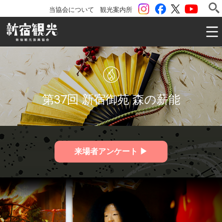
instagram
Facebook
ツイッター
YouTu
当協会について
観光案内所
一般社団法人 新宿観光振興協会 Shinjuku Convention & V
第37回 新宿御苑 森の薪能
来場者アンケート ▶