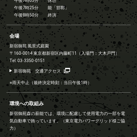
午後7時05分
休憩
午後7時25分
能「邯鄲」
午後8時50分
終演
会場
新宿御苑 風景式庭園
〒160-0014 東京都新宿区内藤町11
（入場門：大木戸門）
Tel: 03-3350-0151
新宿御苑 交通アクセス
※雨天中止（最終決定時刻：当日午後1時）
環境への取組み
新宿御苑森の薪能では、環境に配慮して使用電力の一部を電
気自動車で賄っています。（東京電力パワーグリッド様ご協
力）