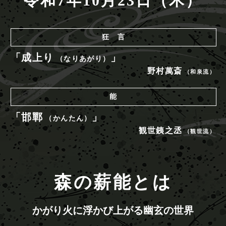
令和7年10月23日（木）
狂 言
「成上り
」
（なりあがり）
野村萬斎
（和泉流）
能
「邯鄲
」
（かんたん）
観世銕之丞
（観世流）
森の薪能とは
かがり火に浮かび上がる幽玄の世界