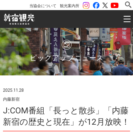
instagram
Facebook
ツイッター
YouTu
当協会について
観光案内所
一般社団法人 新宿観光振興協会 Shinjuku Convention & V
ピックアップニュース
2025.11.28
内藤新宿
J:COM番組「長っと散歩」「内藤
新宿の歴史と現在」が12月放映！