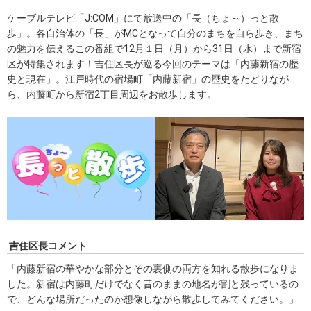
ケーブルテレビ「J:COM」にて放送中の「長（ちょ～）っと散
歩」。各自治体の「長」がMCとなって自分のまちを自ら歩き、まち
の魅力を伝えるこの番組で12月１日（月）から31日（水）まで新宿
区が特集されます！吉住区長が巡る今回のテーマは「内藤新宿の歴
史と現在」。江戸時代の宿場町「内藤新宿」の歴史をたどりなが
ら、内藤町から新宿2丁目周辺をお散歩します。
吉住区長コメント
「内藤新宿の華やかな部分とその裏側の両方を知れる散歩になりま
した。新宿は内藤町だけでなく昔のままの地名が割と残っているの
で、どんな場所だったのか想像しながら散歩してみてください。」