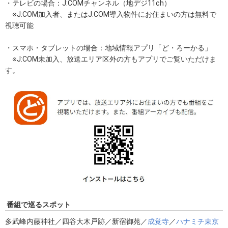
・テレビの場合：J:COMチャンネル（地デジ11ch）
※
J:COM加入者
、または
J:COM導入物件にお住まいの方は
無料で
視聴可能
・スマホ・タブレットの場合：地域情報アプリ「ど・ろーかる」
※J:COM未加入、放送エリア区外の方もアプリでご覧いただけま
す。
番組で巡るスポット
多武峰内藤神社／四谷大木戸跡／新宿御苑／
成覚寺
／
ハナミチ東京