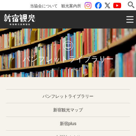
instagram
Facebook
ツイッター
YouTu
当協会について
観光案内所
一般社団法人 新宿観光振興協会 Shinjuku Convention & V
パンフレットライブラリー
パンフレットライブラリー
新宿観光マップ
新宿plus