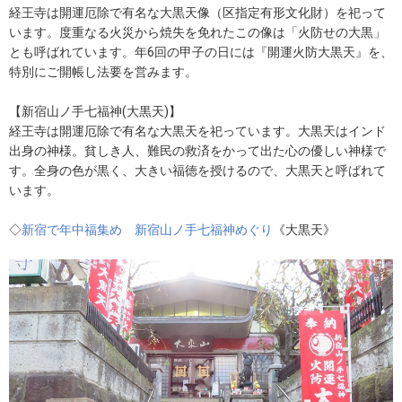
経王寺は開運厄除で有名な大黒天像（区指定有形文化財）を祀って
います。度重なる火災から焼失を免れたこの像は「火防せの大黒」
とも呼ばれています。年6回の甲子の日には『開運火防大黒天』を、
特別にご開帳し法要を営みます。
【新宿山ノ手七福神(大黒天)】
経王寺は開運厄除で有名な大黒天を祀っています。大黒天はインド
出身の神様。貧しき人、難民の救済をかって出た心の優しい神様で
す。全身の色が黒く、大きい福徳を授けるので、大黒天と呼ばれて
います。
◇
新宿で年中福集め 新宿山ノ手七福神めぐり
《大黒天》