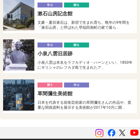
学
漱石山房記念館
ぶ
る
文豪・夏目漱石は、新宿で生まれ育ち、晩年の9年間を
「漱石山房」と呼ばれた早稲田南町の家で暮ら…
学
小泉八雲旧居跡
ぶ
る
小泉八雲は本名をラフカディオ・ハーンといい、1850年
にギリシャのレフカダ島で生まれたア…
買
草間彌生美術館
う
ぶ
日本を代表する前衛芸術家の草間彌生さんの作品や、貴
重な関係資料を展示する美術館が2017年10月に開…
instagram
Facebook
ツイッ