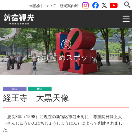
instagram
Facebook
ツイッター
YouTu
当協会について
観光案内所
一般社団法人 新宿観光振興協会 Shinjuku Convention & V
おすすめスポット
学
観
経王寺 大黒天像
ぶ
る
慶長3年（1598）に現在の新宿区市谷田町に、尊重院日静上人
（そんじゅういんにちじょうしょうにん）によって創建されまし
た。