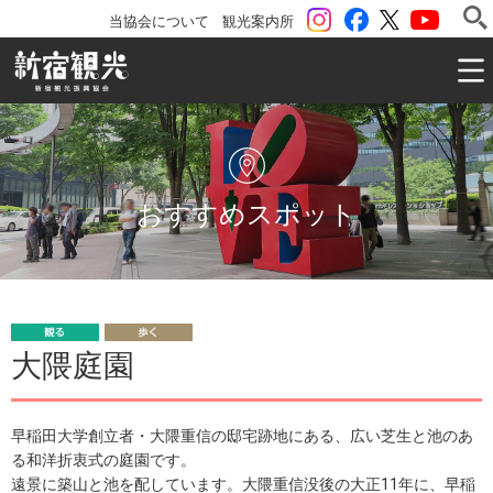
instagram
Facebook
ツイッター
YouTu
当協会について
観光案内所
一般社団法人 新宿観光振興協会 Shinjuku Convention & V
おすすめスポット
観
歩
大隈庭園
る
く
早稲田大学創立者・大隈重信の邸宅跡地にある、広い芝生と池のあ
る和洋折衷式の庭園です。
遠景に築山と池を配しています。大隈重信没後の大正11年に、早稲