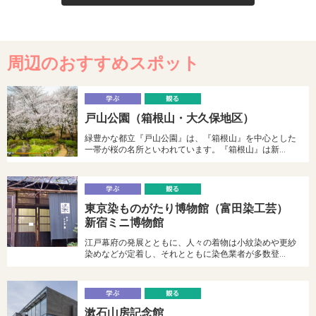
周辺のおすすめスポット
学
戸山公園（箱根山・大久保地区）
ぶ
る
緑豊かな都立『戸山公園』は、『箱根山』を中心とした
一帯が桜の名所といわれています。『箱根山』は新…
学
東京染ものがたり博物館（富田染工芸）
ぶ
る
新宿ミニ博物館
江戸幕府の発展とともに、人々の着物は小紋染めや更紗
染めなどが定着し、それとともに染色業者が多数登…
学
漱石山房記念館
ぶ
る