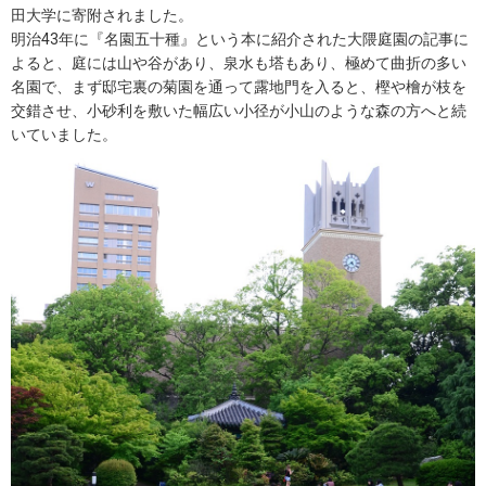
田大学に寄附されました。
明治43年に『名園五十種』という本に紹介された大隈庭園の記事に
よると、庭には山や谷があり、泉水も塔もあり、極めて曲折の多い
名園で、まず邸宅裏の菊園を通って露地門を入ると、樫や檜が枝を
交錯させ、小砂利を敷いた幅広い小径が小山のような森の方へと続
いていました。