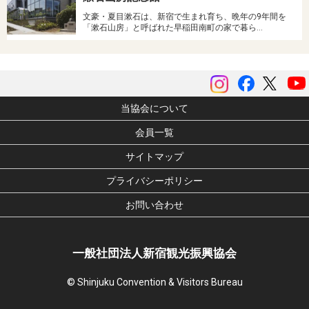
文豪・夏目漱石は、新宿で生まれ育ち、晩年の9年間を
「漱石山房」と呼ばれた早稲田南町の家で暮ら…
instagram
Facebook
ツイッ
当協会について
会員一覧
サイトマップ
プライバシーポリシー
お問い合わせ
一般社団法人新宿観光振興協会
© Shinjuku Convention & Visitors Bureau